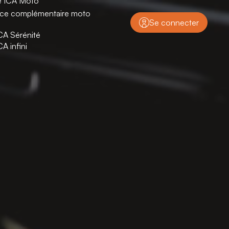
e ICA Moto
nce complémentaire moto
Se connecter
CA Sérénité
CA infini