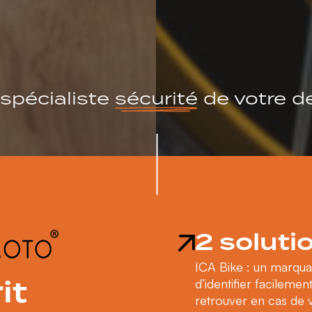
 spécialiste
sécurité
de votre d
2 solut
ICA Bike : un marquag
it
d’identifier facileme
retrouver en cas de v