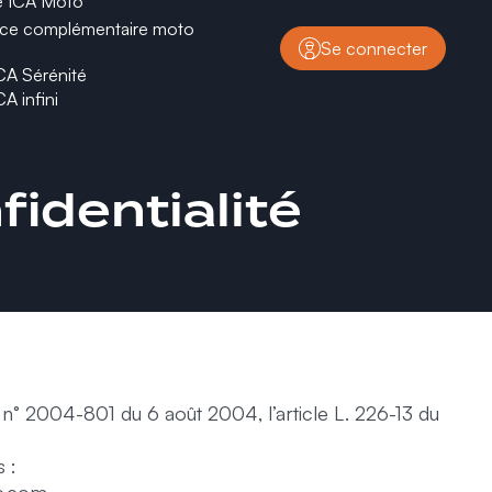
e ICA Moto
nce complémentaire moto
Se connecter
CA Sérénité
CA infini
identialité
 n° 2004-801 du 6 août 2004, l’article L. 226-13 du
 :