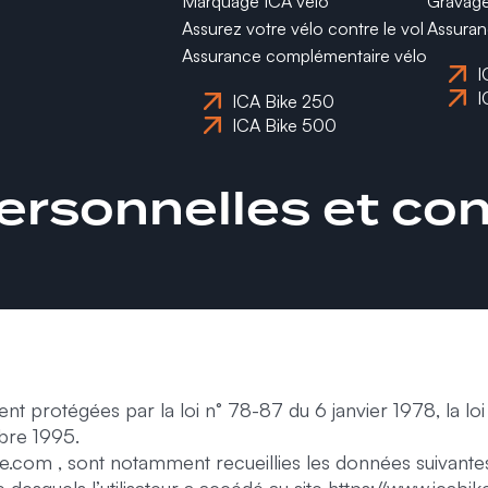
Marquage ICA vélo
Gravag
Assurez votre vélo contre le vol
Assura
Assurance complémentaire vélo
I
I
ICA Bike 250
ICA Bike 500
rsonnelles et conf
 protégées par la loi n° 78-87 du 6 janvier 1978, la loi
bre 1995.
bike.com , sont notamment recueillies les données suivantes