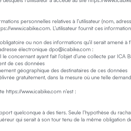
e desquels l’utilisateur a accédé au site https://www.icabi
rmations personnelles relatives à l’utilisateur (nom, adr
tps://www.icabike.com. L’utilisateur fournit ces informa
e obligatoire ou non des informations qu’il serait amené à fou
à l’adresse électronique dpo@icabike.com :
l le concernant ayant fait l’objet d’une collecte par ICA
ement de ces données
ttachement géographique des destinataires de ces données
ivrée gratuitement, dans la mesure où une telle demand
ite https://www.icabike.com n’est :
ort quelconque à des tiers. Seule l’hypothèse du rachat 
quéreur qui serait à son tour tenu de la même obligation 